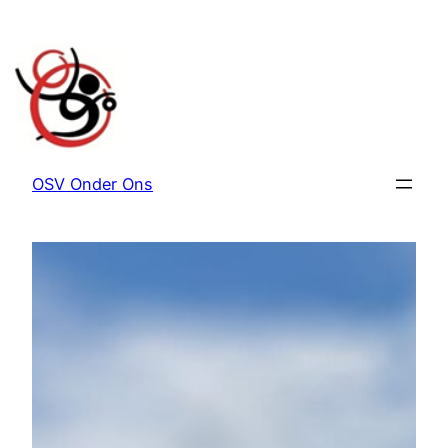
Ga
naar
de
inhoud
OSV Onder Ons