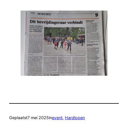
Geplaatst
7 mei 2025
in
event
, 
Hardlopen