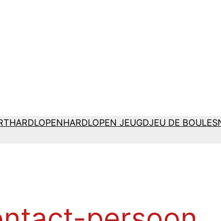
RT
HARDLOPEN
HARDLOPEN JEUGD
JEU DE BOULES
ntact-persoon