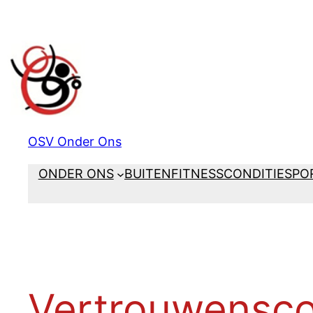
Ga
naar
de
inhoud
OSV Onder Ons
ONDER ONS
BUITENFITNESS
CONDITIESPO
Vertrouwensco