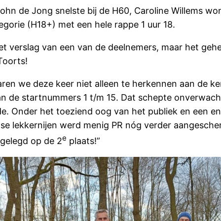
John de Jong snelste bij de H60, Caroline Willems w
egorie (H18+) met een hele rappe 1 uur 18.
et verslag van een van de deelnemers, maar het gehe
Toorts!
ren we deze keer niet alleen te herkennen aan de ke
 aan de startnummers 1 t/m 15. Dat schepte onverwa
ende. Onder het toeziend oog van het publiek en een e
tse lekkernijen werd menig PR nóg verder aangesche
e
 gelegd op de 2
plaats!”