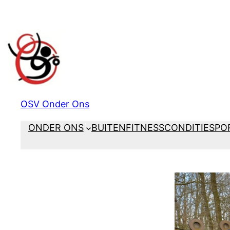
Ga
naar
de
inhoud
OSV Onder Ons
ONDER ONS
BUITENFITNESS
CONDITIESPO