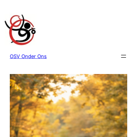
Ga
naar
de
inhoud
OSV Onder Ons