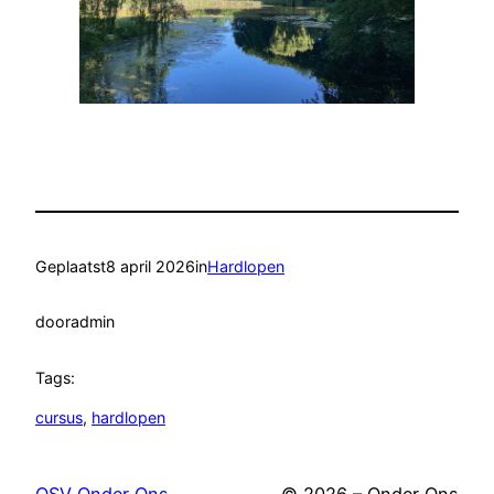
Geplaatst
8 april 2026
in
Hardlopen
door
admin
Tags:
cursus
, 
hardlopen