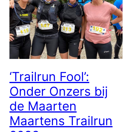
‘Trailrun Fool’:
Onder Onzers bij
de Maarten
Maartens Trailrun