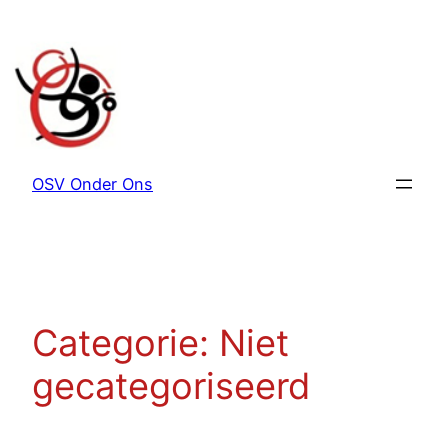
Ga
naar
de
inhoud
OSV Onder Ons
Categorie:
Niet
gecategoriseerd